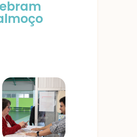
elebram
 almoço