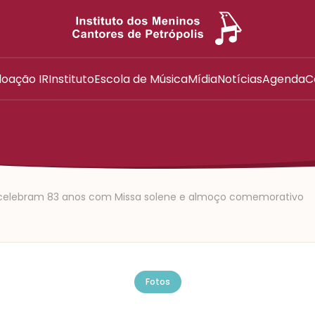
oação IR
Instituto
Escola de Música
Mídia
Notícias
Agenda
C
s celebram 83 anos com Missa solene e almoço comemorativo
Fotos