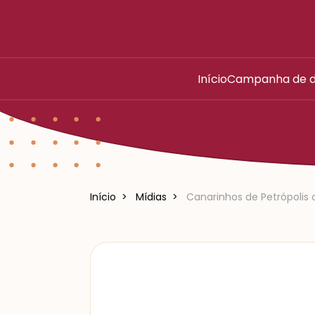
Início
Campanha de d
Início
Mídias
Canarinhos de Petrópoli