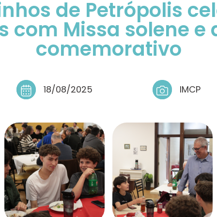
nhos de Petrópolis c
s com Missa solene e
comemorativo
18/08/2025
IMCP