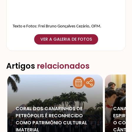
Texto e Fotos: Frei Bruno Gonçalves Cezário, OFM.
VER A GALERIA DE FOTOS
Artigos
relacionados
CORAL DOS CANARINHOS DE
CANARI
PETRÓPOLIS É RECONHECIDO
ESPIRI
COMO PATRIMÔNIO CULTURAL
O CONC
IMATERIAL
CÂNTIC