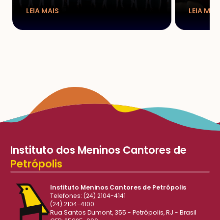
LEIA MAIS
LEIA MAI
Instituto dos Meninos Cantores de
Petrópolis
Instituto Meninos Cantores de Petrópolis
Telefones: (24) 2104-4141
(24) 2104-4100
Rua Santos Dumont, 355 - Petrópolis, RJ - Brasil